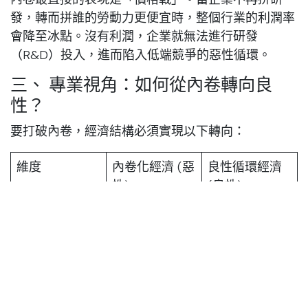
發，轉而拼誰的勞動力更便宜時，整個行業的利潤率
會降至冰點。沒有利潤，企業就無法進行研發
（R&D）投入，進而陷入低端競爭的惡性循環。
三、 專業視角：如何從內卷轉向良
性？
要打破內卷，經濟結構必須實現以下轉向：
維度
內卷化經濟 (惡
良性循環經濟
性)
(良性)
競爭核心
拼成本、拼工
拼創新、拼品
時 (低端替代)
牌 (創造差異)
勞動力價值
被視為「耗
被視為「資
材」
產」與「消費
者」