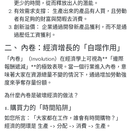
更少的時間，從而釋放出人的潛能。
有效需求支撐：
生產出來的產品有人買，且勞動
者有足夠的
財富
與
閒暇
去消費。
創新溢價：
企業通過開發新產品獲利，而不是通
過壓低工資獲利。
二、 內卷：經濟增長的「自噬作用」
「內卷」（Involution）在經濟學上可視為**「邊際
報酬遞減」**的極致表現。當一個行業進入內卷，意
味著大家在資源總量不變的情況下，通過增加勞動強
度來爭奪存量份額。
為什麼內卷是破壞經濟的做法？
1. 購買力的「時間陷阱」
如您所言：「大家都在工作，誰會有時間購物？」
經濟的閉環是
生產 -> 分配 -> 消費 -> 生產
。