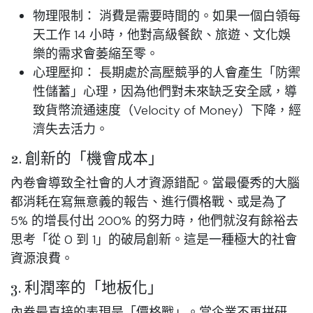
物理限制：
消費是需要時間的。如果一個白領每
天工作 14 小時，他對高級餐飲、旅遊、文化娛
樂的需求會萎縮至零。
心理壓抑：
長期處於高壓競爭的人會產生「防禦
性儲蓄」心理，因為他們對未來缺乏安全感，導
致貨幣流通速度（Velocity of Money）下降，經
濟失去活力。
2. 創新的「機會成本」
內卷會導致全社會的
人才資源錯配
。當最優秀的大腦
都消耗在寫無意義的報告、進行價格戰、或是為了
5% 的增長付出 200% 的努力時，他們就沒有餘裕去
思考「從 0 到 1」的破局創新。這是一種極大的社會
資源浪費。
3. 利潤率的「地板化」
內卷最直接的表現是「價格戰」。當企業不再拼研